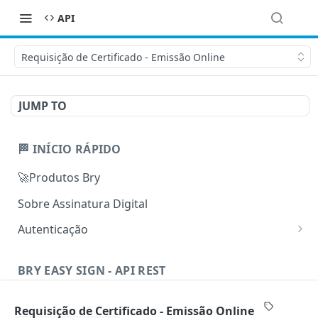
API
Requisição de Certificado - Emissão Online
JUMP TO
🏁 INÍCIO RÁPIDO
🚀Produtos Bry
Sobre Assinatura Digital
Autenticação
Obter Token de Acesso
POST
BRY EASY SIGN - API REST
🧭Quickstart
Requisição de Certificado - Emissão Online