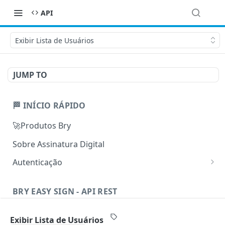
API
Exibir Lista de Usuários
JUMP TO
🏁 INÍCIO RÁPIDO
🚀Produtos Bry
Sobre Assinatura Digital
Autenticação
Obter Token de Acesso
POST
BRY EASY SIGN - API REST
🧭Quickstart
Exibir Lista de Usuários